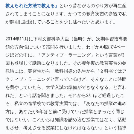
教えられた方法で教える」
という昔ながらのやり方が再生産
されてしまうことになります。かつての教育実習の参観で私
が鮮明に記憶していることを少し述べたいと思います。
2014年11月に下村文部科学大臣（当時）が、次期学習指導要
領の方向性について諮問を行いました。わずかA4版で4ペー
ジほどの中に、「アクティブ・ラーニング」という言葉が3
回も登場して話題になりました。その翌年度の教育実習の参
観時には、実習生から「教科指導の先生から『文科省ではア
クティブ・ラーニングと言っているけど、そんなことに時間
を費やしていたら、大学入試の準備ができなくなる』と言わ
れた」という話を聞きました。それから2年ほど経過したこ
ろ、私立の進学校での教育実習では、「あなたの授業の進め
方は、あなたが5年ほど前に受けていた授業とまったく同じ
ではないか。これからは知識を詰め込む授業ではなく、活動
をさせ、考えさせる授業にしなければならない」という指導