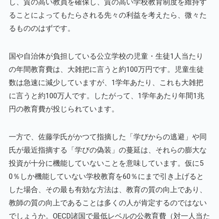
し、質の高い教員を確保し、質の高い学校教育制度を維持す
ることによってもたらされる先々の利益を考えたら、微々た
るもののはずです。
国や自治体が負担している公立学校の児童・生徒1人当たり
の年間教育費は、大雑把に言うと約100万円です。児童生徒
数は急速に減少していますが、1学年あたり、これも大雑把
に言うと約100万人です。したがって、1学年あたり年間1兆
円の教育費が投じられています。
一方で、佐藤学氏がかつて指摘した「学びからの逃避」や同
氏が最近指摘する「学びの偽装」の蔓延は、それらの膨大な
投資が十分に機能していないことを意味しています。仮に5
0％しか機能していない学校教育を60％にまで引き上げると
した場合、その最も有効な方法は、教育の質の向上であり、
教師の質の向上であることは多くの人が肯定するのではない
でしょうか。OECD諸国で最低レベルの公教育費（対一人当た