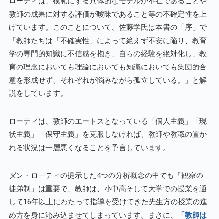
ローティは、模範にする具体的なモデルが不在であることや
教師の成果に対する評価が曖昧であること等の不確定性を上
げています。このことについて、佐藤学氏は本書の「序」で
「教師たちは「不確実性」によって絶えず不安に陥り、教育
学の専門的知識に不信感を抱き、自らの経験を絶対化し、教
育の理念においても理論においても知識においても集団的合
意を形成せず、それぞれが悩みながら孤立している。」と解
説をしています。
ローティは、教師のエートスとなっている「個人主義」「現
状主義」「保守主義」を克服しなければ、教師や教職の置か
れる状況は一層悪くなることを予言しています。
ダン・ローティの提示した4つの分析概念の中でも「観察の
徒弟制」は重要で、教師は、小中高そして大学での授業を通
して16年以上にわたって指導を受けてきた先生方の授業の進
め方を身に沁み込ませてしまっています。まさに、
「教師は