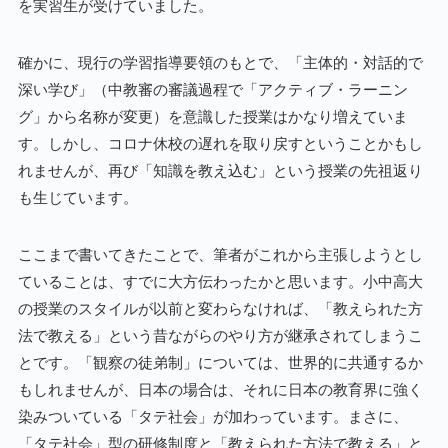
を実習生が受けていました。
確かに、現行の学習指導要領のもとで、「主体的・対話的で
深い学び」（中教審の審議過程で「アクティブ・ラーニン
グ」から名称が変更）を意識した授業はかなり増えていま
す。しかし、コロナ休校の遅れを取り戻すということかもし
れませんが、再び「知識を教え込む」という授業の先祖返り
も生じています。
ここまで書いてきたことで、筆者がこれから主張しようとし
ていることは、すでに大方伝わったかと思います。小中高大
の授業のスタイルが以前と変わらなければ、「教えられた方
法で教える」という昔ながらのやり方が継承されてしまうこ
とです。「観察の徒弟制」については、世界的に共通するか
もしれませんが、日本の場合は、それに日本の教育界に強く
染みついている「タテ社会」が加わっています。まさに、
「タテ社会」型の研修制度と「教えられた方法で教える」と