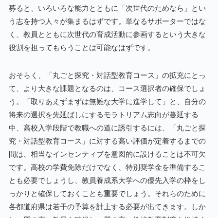
募ると、いろいろな能力とともに「次世代のためなら」とい
う志を持つ人々が集まるはずです。単なるサポーターではな
く、教員とともに次世代の育成活動に参画するという大きな
役割を担ってもらうことは可能なはずです。
おそらく、「丸ごと探究・対話型教育コース」の拡充にとっ
て、より大きな課題となるのは、コース選択者の確保でしょ
う。「取りあえずまずは無難な大学に進学して」と、自分の
将来の選択を先延ばしにするモラトリアム志向が蔓延する
中、高校入学段階で教職への道に誘引するには、「丸ごと探
究・対話型教育コース」に対する高い評価が定着するまでの
間は、相当なインセンティブを意図的に設けることは不可欠
です。高校の学費免除だけでなく、特別奨学金を準備するこ
とも必要でしょうし、教員養成系大学への優先入学の枠をし
っかりと確保しておくことも重要でしょう。それらのために
各都道府県は若干の予算を計上する必要が出てきます。しか