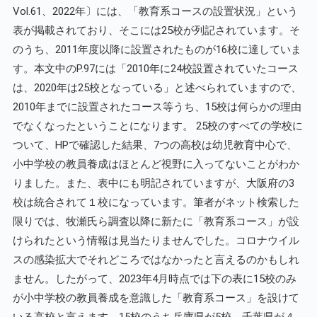
Vol.61、2022年〕には、「教育系コースの設置状況」という
表が掲載されており、そこには25校が列記されています。そ
のうち、2011年度以降に設置されたものが16校に達していま
す。本文中のP.97には「2010年に24校設置されていたコース
は、2020年は25校となっている」と述べられていますので、
2010年までに設置されたコース等うち、15校は何らかの理由
でなくなったということになります。 25校のすべての学校に
ついて、HPで確認した結果、7つの高校は幼児教育中心で、
小中学校の教員養成はほとんど視野に入ってないことがわか
りました。また、表中にも明記されていますが、大阪府の3
校は統合されて１校になっています。筆者がネット検索した
限りでは、牧瀬氏ら調査以降に新たに「教育系コース」が設
けられたという情報は見当たりませんでした。コロナウイル
スの感染拡大でそれどころではなかったと言えるのかもしれ
ません。したがって、2023年4月時点では下の表に15校のみ
が小中学校の教員養成を意識した「教育系コース」を設けて