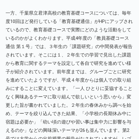
一方、千葉県立君津高校の教育基礎コースについては、毎年
度10回ほど発行している「教育基礎通信」がHPにアップされ
ているので、教育基礎コースで実際にどのような活動をして
いるのかがよくわかります。平成4年度の「教員基礎コース
通信 第１号」では、３年生の「課題研究」の中間発表が報告
されています。そこには１、２年生での学習で見出した課題
から教育に関するテーマを設定して各自で研究を進めてい様
子が紹介されています。前年度までは、グループごとに研究
を進めていたようですが、平成４年度からは個人での取り組
みにすることに変えています。「一人 ひとりに妥協すること
なく興味あるテーマに取り組んで欲しいという思いから」変
更した旨が書かれていました。２年生の春休みから調べを始
め、テーマを絞り込んできた結果、「小学校の長期休み中に
宿題は必要か」「幼い頃の遊びや習い事は集中力に影響を与
えるのか」などの興味深いテーマが26も並んでいます。第2
号では大学からの出前授業の報告がなされていますが、レゴ