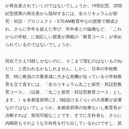
が再生産されていくのではないでしょうか。19世紀型、20世
紀型授業の再生産から脱却するには、全カリキュラムが探
究・対話・プロジェクト・STEAM教育中心の授業で構成さ
れ、さらに学年を超えた学び、学外者との協働など、「これ
からの学校」に相応しい授業が満載の「教育コース」が求め
られているのではないでしょうか。
現在でさえ15校しかないのに、そこまで望むのはないものね
だり、と思われるかもしれません。しかし、日本の学校教
育、特に教員の力量形成に大きな危機が迫っている小学校教
育を立て直すには、「全カリキュラム丸ごと探究・対話型教
育コース」（以後、「丸ごと探究・対話型教育コース」とし
ます。）を各都道府県に2，3校設けるぐらいの大英断が必要
なのではないでしょうか。各都道府県の知事ないし教育長が
決断すれば、実現可能なことです。すでに文科省も、さらに
内閣府もそのような方向性を打ち出しているわけですし、莫