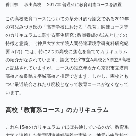
香川県
坂出高校
2017年
普通科に教育創造コースを設置
この高校教育コースについての草分け的な論文である2012年
の可児みづき氏の「高等学校における「教育」関連コース等
のカリキュラムに関する事例研究 : 教員養成の試みとしての
特徴と意義」（神戸大学大学院人間発達環境学研究科研究紀
要 5 (2)）では、特に2つの高校に焦点を当ててカリキュラム
の紹介がなされています。論文ではÝ市立A高校とY県立B高校
と記述されていますが、コースの設立年次から京都市立塔南
高校と奈良県立平城高校と推定できます。しかし、両校とも
つい最近統合されたり廃校となって教育コースがなくなって
います。
高校「教育系コース」のカリキュラム
これら15校のカリキュラムでほぼ共通しているのが、教育系
大学と連携した教育関連連続講義の実施と、地元小中学校で