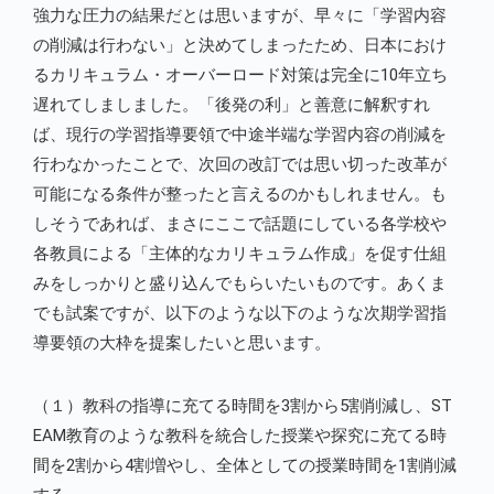
強力な圧力の結果だとは思いますが、早々に「学習内容
の削減は行わない」と決めてしまったため、日本におけ
るカリキュラム・オーバーロード対策は完全に10年立ち
遅れてしましました。「後発の利」と善意に解釈すれ
ば、現行の学習指導要領で中途半端な学習内容の削減を
行わなかったことで、次回の改訂では思い切った改革が
可能になる条件が整ったと言えるのかもしれません。も
しそうであれば、まさにここで話題にしている各学校や
各教員による「主体的なカリキュラム作成」を促す仕組
みをしっかりと盛り込んでもらいたいものです。あくま
でも試案ですが、以下のような以下のような次期学習指
導要領の大枠を提案したいと思います。
（１）教科の指導に充てる時間を3割から5割削減し、ST
EAM教育のような教科を統合した授業や探究に充てる時
間を2割から4割増やし、全体としての授業時間を1割削減