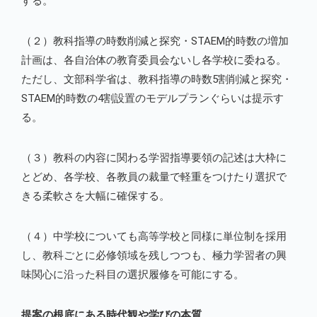
する。
（２）教科指導の時数削減と探究・STAEM的時数の増加
計画は、各自治体の教育委員会ないし各学校に委ねる。
ただし、文部科学省は、教科指導の時数5割削減と探究・
STAEM的時数の4割設置のモデルプランぐらいは提示す
る。
（３）教科の内容に関わる学習指導要領の記述は大枠に
とどめ、各学校、各教員の裁量で軽重をつけたり選択で
きる柔軟さを大幅に確保する。
（４）中学校についても高等学校と同様に単位制を採用
し、教科ごとに必修領域を残しつつも、極力学習者の興
味関心に沿った科目の選択履修を可能にする。
提案の根底にある時代観や学びの本質