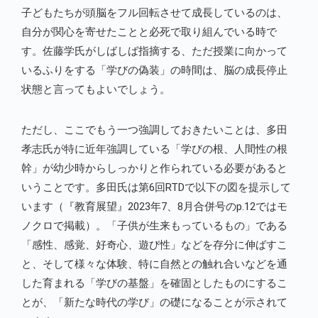
子どもたちが頭脳をフル回転させて成長しているのは、
自分が関心を寄せたことと必死で取り組んでいる時で
す。佐藤学氏がしばしば指摘する、ただ授業に向かって
いるふりをする「学びの偽装」の時間は、脳の成長停止
状態と言ってもよいでしょう。
ただし、ここでもう一つ強調しておきたいことは、多田
孝志氏が特に近年強調している「学びの根、人間性の根
幹」が幼少時からしっかりと作られている必要があると
いうことです。多田氏は第6回RTDで以下の図を提示して
います（『教育展望』2023年7、8月合併号のp.12ではモ
ノクロで掲載）。「子供が生来もっているもの」である
「感性、感覚、好奇心、遊び性」などを存分に伸ばすこ
と、そして様々な体験、特に自然との触れ合いなどを通
した育まれる「学びの基盤」を確固としたものにするこ
とが、「新たな時代の学び」の礎になることが示されて