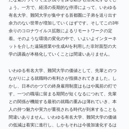
ょう。一方で、経済の長期的な停滞によって、いわゆる
有名大学、難関大学が集中する首都圏に子弟を送り出す
余力のない世帯が増加していくはずです。そしてこの3年
余りのコロナウイルス拡散によるリモートワークの定
着。そのような環境の変化の中で、いよいよインターネ
ットを介した遠隔授業や生成AIを利用した非対面型の大
学の講義が本格化していくことは間違いありません。
いわゆる有名大学、難関大学の価値として、先輩とのつ
ながりによる就職時の有利さが指摘されてきました。し
かし、日本のかつての終身雇用制度はもはや風前の灯で
す、一つの職場に留まる期間が短くなるにつれて、先輩
との関係が機能する最初の就職の重みは薄れていき、本
人の持つ魅力や実力が重視される時代が到来することも
間違いありません。いわゆる有名大学、難関大学の価値
の低減は着実に進行し、しかもそれは今後加速化するは