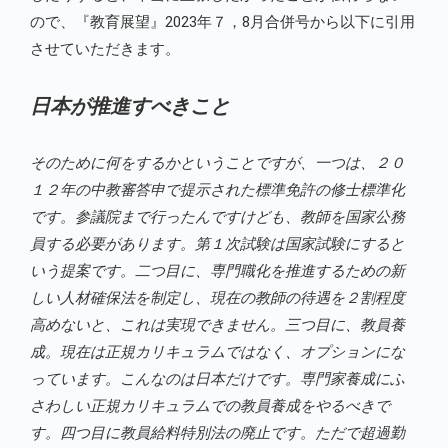
ので、『教育展望』2023年７，8月合併号から以下に引用
させていただきます。
日本が推進すべきこと
そのために何をするかということですが、一つは、２０
１２年の中教審答申で提示された標準免許の修士標準化
です。参議院まで行ったんですけども、教師を国家公務
員する必要があります。第１次試験は国家試験にすると
いう提案です。二つ目に、専門職化を推進するための新
しい人材確保法を制定し、現在の教師の待遇を２割程度
高めないと、これは実現できません。三つ目に、教員養
成。現在は正規カリキュラムではなく、オプションにな
っています。こんなのは日本だけです。専門家養成にふ
さわしい正規カリキュラムでの教員養成をやるべきで
す。四つ目に教員給料特別法の廃止です。ただで超過勤