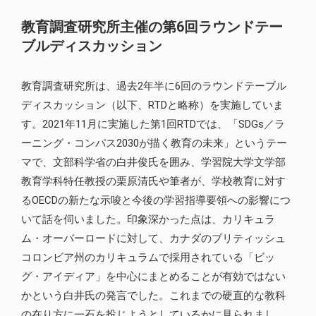
教育調査研究所主催の第6回ラウンドテー
ブルディスカッション
教育調査研究所は、過去2年半に6回のラウンドテーブル
ディスカッション（以下、RTDと略称）を実施していま
す。2021年11月に実施した第1回RTDでは、「SDGs／ラ
ーニング・コンパス2030が描く教育の未来」というテー
マで、文部科学省の白井俊氏を囲み、学習院大学文学部
教育学科特任教授の栗原清氏や筆者が、学校教育に対す
るOECDの新たな示唆と今後の学習指導要領への影響につ
いて話を伺いました。印象深かった点は、カリキュラ
ム・オーバーロードに対して、カナダのブリティッシュ
コロンビア州のカリキュラムで採用されている「ビッ
グ・アイディア」を中心にまとめることが有効ではない
かという白井氏の発言でした。これまでの硬直的な教科
の在り方に一石を投じようとしているかに見られまし