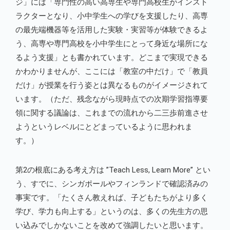
ジ」には「専門性の高い高専生や専門高校生がインスト
ラクターとなり、小中学生への学びを支援したり、高専
の最先端機器等を活用した実験・実習等が体験できるよ
う、高専や専門高校を小中学生にとって身近な場所にな
るよう支援」とも書かれています。どこまで実現できる
かわかりませんが、ここには「教室の中だけ」で「教員
だけ」が授業を行う姿とは異なるものがイメージされて
います。（ただ、残念ながら現時点での次期学習指導要
領に関する議論は、これまでの流れから二三歩前進させ
ようというレベルにとどまっているように思われま
す。）
第2の根底にある考え方は ”Teach Less, Learn More” とい
う、すでに、シンガポールやフィンランドで確認済みの
事実です。「たくさん教えれば、子どもたちがより多く
学び、学力も向上する」というのは、多くの先生方の思
い込みでしかないことを改めて強調したいと思います。