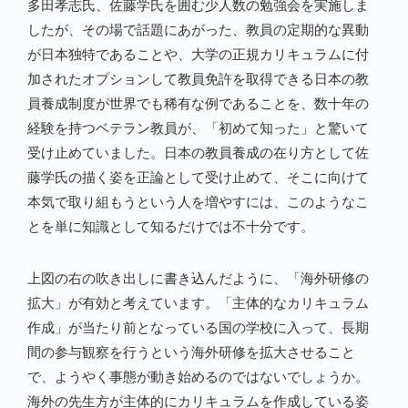
多田孝志氏、佐藤学氏を囲む少人数の勉強会を実施しま
したが、その場で話題にあがった、教員の定期的な異動
が日本独特であることや、大学の正規カリキュラムに付
加されたオプションして教員免許を取得できる日本の教
員養成制度が世界でも稀有な例であることを、数十年の
経験を持つベテラン教員が、「初めて知った」と驚いて
受け止めていました。日本の教員養成の在り方として佐
藤学氏の描く姿を正論として受け止めて、そこに向けて
本気で取り組もうという人を増やすには、このようなこ
とを単に知識として知るだけでは不十分です。
上図の右の吹き出しに書き込んだように、「海外研修の
拡大」が有効と考えています。「主体的なカリキュラム
作成」が当たり前となっている国の学校に入って、長期
間の参与観察を行うという海外研修を拡大させること
で、ようやく事態が動き始めるのではないでしょうか。
海外の先生方が主体的にカリキュラムを作成している姿