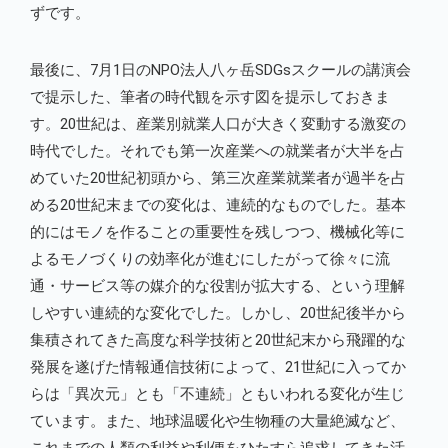
ずです。
最後に、7月1日のNPO法人八ヶ岳SDGsスクールの講演会
で提示した、筆者の時代観を示す図を提示しておきま
す。20世紀は、産業別就業人口が大きく変動する激変の
時代でした。それでも第一次産業への就業者が大半を占
めていた20世紀初頭から、第三次産業就業者が過半を占
める20世紀末までの変化は、連続的なものでした。基本
的にはモノを作ることの重要性を残しつつ、機械化等に
よるモノづくりの効率化が進むにしたがって徐々に流
通・サービス等の媒介的な役割が拡大する、という理解
しやすい連続的な変化でした。しかし、20世紀後半から
集積されてきた高度な科学技術と20世紀末から飛躍的な
発展を遂げた情報通信技術によって、21世紀に入ってか
らは「異次元」とも「不連続」ともいわれる変化が生じ
ています。また、地球温暖化や生物種の大量絶滅など、