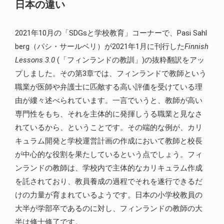
日本の違い
2021年10月の「SDGsと学校教育」コーナーで、Pasi Sahl
berg（パシ・サールベリ）が2021年1月に刊行した
Finnish
Lessons 3.0
(「フィンランドの教訓」)の抜粋翻訳をアッ
プしました。その第3章では、フィンランドで教師という
職業が医師や弁護士に匹敵する高い評価を受けている理
由が縷々述べられています。一言でいうと、教師が高い
専門性をもち、それを主体的に発揮しうる職業と見なさ
れているから、ということです。その端的な例が、カリ
キュラム開発と学校運営計画の作成において教師と校長
が中心的な役割を果たしているという点でしょう。フィ
ンランドの教師は、学校内で主体的なカリキュラム作成
を託されており、教員養成の過程でそれを遂行できるだ
けの力量が育まれているようです。日本の小学校教員の
大半が学部卒であるのに対し、フィンランドの教師の大
半は修士修了です。