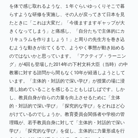
を体で感じ取れるような、１年ぐらいゆっくりそこで暮
らすような研修を実施し、その人が戻ってきて日本を見
たときに「これは大変だ」「今後ますますギャップが大
きくなってしまう」と痛感し、「自分たちで主体的にカ
リキュラムを作りましょう！」と周りの先生方を巻き込
むような動きが出てくるで、ようやく事態が動き始める
のではないかと思っています。 「アクティブ・ラーニン
グ」が4回も登場した2014年の下村文科大臣（当時）の中
教審に対する諮問から間もなく10年が経過しようとして
います。「主体的・対話的で深い学び」が授業の場に浸
透し始めていることを感じることもしばしばです。しか
し、教員自身が自らの力量を向上させるために「主体
的・対話的で深い学び」「探究的な学び」をどれほど心
がけているのでしょうか。教育委員会関係者や学校の管
理職が、若手教員自身に対して「主体的・対話的で深い
学び」「探究的な学び」を促し、主体的に力量形成を行