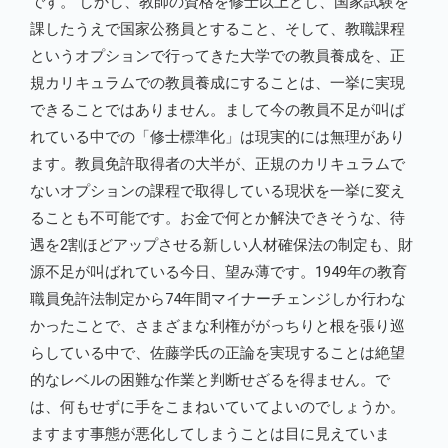
です。 しかし、教師の資格を修士以上とし、国家試験を
課したうえで国家公務員とすること、そして、教職課程
というオプションで行ってきた大学での教員養成を、正
規カリキュラムでの教員養成にすることは、一挙に実現
できることではありません。まして今の教員不足が叫ば
れている中での「修士標準化」は現実的には無理があり
ます。教員免許取得者の大半が、正規のカリキュラムで
ないオプションの課程で取得している現状を一挙に変え
ることも不可能です。お金で何とか解決できそうな、待
遇を2割ほどアップさせる新しい人材確保法の制定も、財
源不足が叫ばれている今日、望み薄です。1949年の教育
職員免許法制定から74年間マイナーチェンジしか行わな
かったことで、さまざまな利権ががっちりと根を張り巡
らしている中で、佐藤学氏の正論を実現することは絶望
的なレベルの困難な作業と判断せざるを得ません。で
は、何もせずに手をこまねいていてよいのでしょうか。
ますます事態が悪化してしまうことは目に見えていま