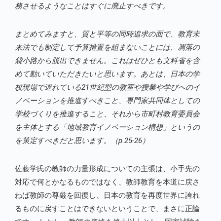
務させるようなことはすぐに廃止すべきです。
まとめてみますと、質と平等の同時追求の面で、教育未
来法でも制定して予算措置を組まないことには、凋落の
袋小路から脱出できません。これはぜひとも文科省を含
めて動いていただきたいと思います。あとは、日本の学
校現場で遅れている21世紀型の教室や授業や学びへのイ
ノベーションを推進すべきこと、専門家共同体としての
学校づくりを推進すること、それから市町村教育委員会
を主体とする「地域教育イノベーション構想」というの
を策定すべきだと思います。（p.25-26）
佐藤学氏の教師の力量形成についての主張は、小手先の
対応で何とかなるものではなく、教師教育を本道に戻さ
ねば教師の尊厳を回復し、日本の教育を再度世界に誇れ
るものに戻すことはできないということで、まさに正論