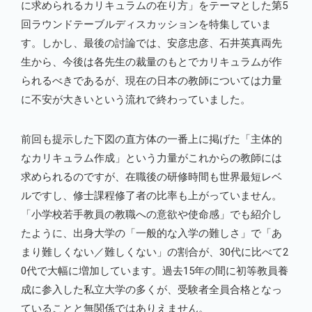
に求められるカリキュラムの在り方」をテーマとした第5
回ラウンドテーブルディスカッションを特集していま
す。しかし、最後の討論では、安彦忠彦、石井英真両先
生から、今後は各先生の裁量のもとでカリキュラムが作
られるべきであるが、現在の日本の教師については力量
に不安が大きいという流れで終わっていました。
前回も提示した下図の直方体の一番上に掲げた「主体的
なカリキュラム作成」という力量がこれからの教師には
求められるのですが、在職後の研修時間も世界最短レベ
ルですし、修士課程修了者の比率も上がっていません。
「小学校若手教員の教職への意欲や使命感」でも紹介し
たように、出身大学の「一般的な入学の難しさ」で「あ
まり難しくない／難しくない」の割合が、30代に比べて2
0代で大幅に増加しています。過去15年の間に初等教員養
成に参入した私立大学の多くが、受験者全員合格となっ
ていることと無関係ではありえません。