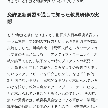
うようにどれほど働きかけているのでしょうか。
免許更新講習を通して知った教員研修の実
態
もう5年ほど前になりますが、財団法人日本環境教育フォ
ーラム主催、学習院大学協力という免許更新講習を数回
実施しました。川嶋直氏、中野民夫氏というワークショ
ップ界の両巨頭による、「アクティブ・ラーニング」満
載の講習でした。以下がその時のプログラムの概要で
す。筆者が担当した講義も、自らが大学の授業で実施し
ているアクティビティを紹介しながら、なぜ「主体的・
対話的で深い学び」「探究的な学び」が求められている
のかを語り、教師自身がアクティブ・ラーナーになるこ
とが求められていることを訴えたものでした。 その時、
多くの受講者は、教育委員会などによる研修が、学習指
導要領の解説などを中心とするもので、旧態依然とした