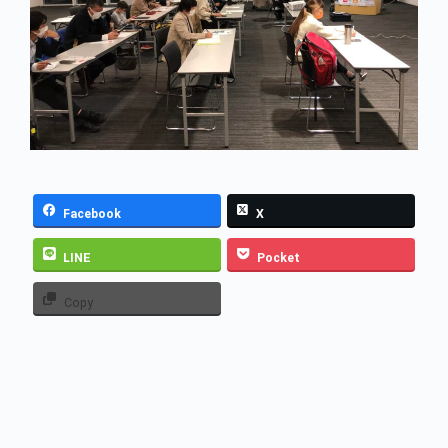
Facebook
X
LINE
Pocket
Copy