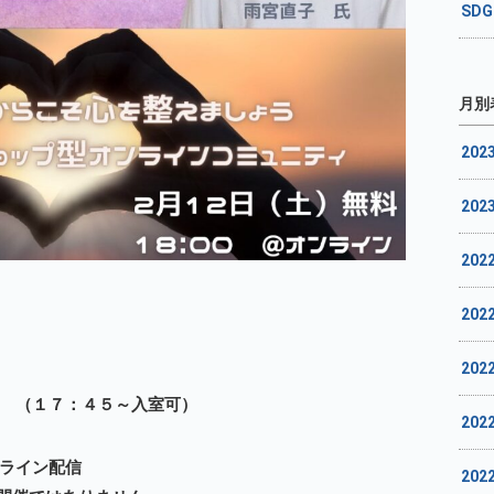
SD
月別
202
202
202
】
202
202
 （１７：４５～入室可）
202
ンライン配信
202