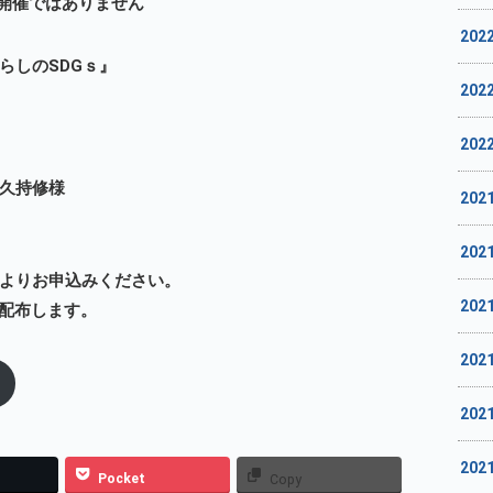
ではありません
202
らしのSDGｓ』
202
202
久持修様
202
202
よりお申込みください。
202
配布します。
202
202
202
Pocket
Copy