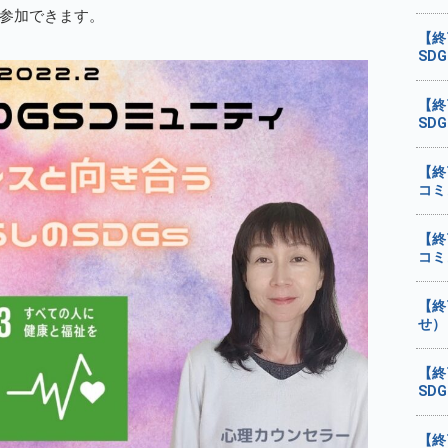
参加できます。
【終
SD
【終
SD
【終
コミ
【終
コミ
【終
せ）
【終
SD
【終