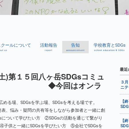
sスクールについて
活動報告
告知
学校教育とSDGs
out us
report
announcement
school education & SDGs
最近
土)第１５回八ヶ岳SDGsコミュ
３月
ます ◆今回はオンラ
ニテ
【終
を広める場、SDGsを学ぶ場、SDGsを考える場です。
SD
践発表、悩み・疑問の共有等をしながら参加者と一緒に創
sについて学びたい方 ②SDGsの活動を通じて繋がり
【終
子供と一緒にSDGsを学びたい方 ⑤会社でSDGsを
SD